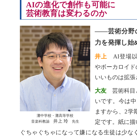
AIの進化で創作も可能に
芸術教育は変わるのか
――芸術分野
力を発揮し始
井上
AI登場
やボーカロイド
いいものは拡張
大友
芸術科目
いです。今は中
ますから、2学
灘中学校・灘高等学校
井上 玲
定です。紙に描
音楽科教諭
先生
ぐちゃぐちゃになって嫌になる生徒は少な