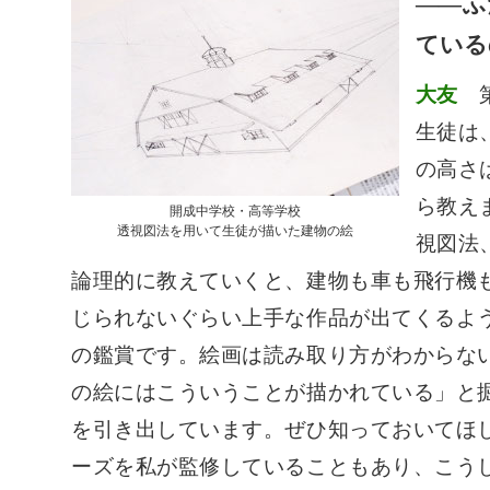
――ふ
ている
大友
第
生徒は
の高さ
ら教え
開成中学校・高等学校
透視図法を用いて生徒が描いた建物の絵
視図法
論理的に教えていくと、建物も車も飛行機
じられないぐらい上手な作品が出てくるよ
の鑑賞です。絵画は読み取り方がわからな
の絵にはこういうことが描かれている」と
を引き出しています。ぜひ知っておいてほ
ーズを私が監修していることもあり、こう