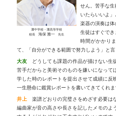
せん。苦手な生
いたらいいよ」
楽器の演奏は体
灘中学校・灘高等学校
生徒はすぐでき
海保 雅一
校長
先生
時間がかかり
て、「自分ができる範囲で努力しよう」と言
大友
どうしても課題の作品が描けない生徒
苦手だからと美術そのものを嫌いになって
学した時のレポートを提出させて成績に反
一生懸命に鑑賞レポートを書いてきてくれま
井上
楽譜どおりの完璧さをめざす必要はな
編曲家が音の高さや長さを記したメモのよ